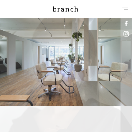
NEWS
SPECIAL MENU
MENU
SHOP&STAFF
PRIVACY POLICY
GALLERY
RECRUIT