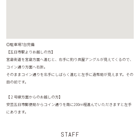
◎駐車場7台完備
【五日市駅よりお越しの方】
宮島街道を宮島方面へ進むと、右手に釣り具屋アングルが見えてくるので、
コイン通り方面へ右折。
そのままコイン通りを北手にしばらく進むと左手に造幣局が見えます。その
目の前です。
【２号線方面からのお越しの方】
安芸五日市郵便局からコイン通りを南に200ｍ程進んでいただきますと左手
にあります。
STAFF