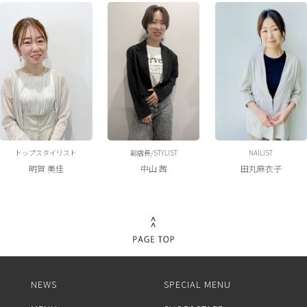
トップスタイリスト
副店長/STYLIST
NAILIST
明賀 美佳
中山 茜
田丸麻衣子
NEWS
SPECIAL MENU