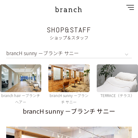
SHOP&STAFF
NEWS
ショップ＆スタッフ
SPECIAL MENU
MENU
SHOP&STAFF
PRIVACY POLICY
branch hair －ブランチ
brancH sunny －ブラン
TERRACE（テラス）
ヘア－
チ サニー
GALLERY
brancH sunny －ブランチ サニー
RECRUIT