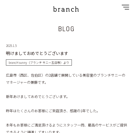
BLOG
NEWS
SPECIAL MENU
2025.1.5
明けましておめでとうございます
MENU
brancH sunny（ブランチ サニー五日市）より
SHOP&STAFF
広島市（西区、佐伯区）の2店舗で展開している美容室のブランチサニーの
マネージャーの兼藤です。
PRIVACY POLICY
新年あけましておめでとうございます。
GALLERY
昨年はたくさんのお客様にご来店頂き、感謝の1年でした。
RECRUIT
本年もお客様にご満足頂けるようにスタッフ一同、最高のサービスがご提供
できるように精進してまいります。