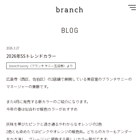
BLOG
NEWS
SPECIAL MENU
2026.3.27
2026年SSトレンドカラー
MENU
brancH sunny（ブランチ サニー五日市）より
SHOP&STAFF
広島市（西区、佐伯区）の2店舗で展開している美容室のブランチサニーの
マネージャーの兼藤です。
PRIVACY POLICY
また4月に発売する新カラーのご紹介になります。
今年の春は似合わせ暖色カラーがおすすめ
GALLERY
灰味を帯びたピンクと透き通るやわからなオレンジの2色
RECRUIT
2色とも染めたてはピンクやオレンジの暖色系。どちらのカラーもアンダー
をかき消し、グレージュに褐色する新しいカラー剤がでます。