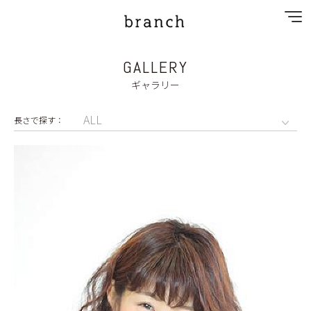
GALLERY
NEWS
ギャラリー
SPECIAL MENU
MENU
SHOP&STAFF
PRIVACY POLICY
GALLERY
RECRUIT