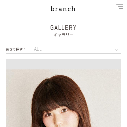
GALLERY
NEWS
ギャラリー
SPECIAL MENU
MENU
SHOP&STAFF
PRIVACY POLICY
GALLERY
RECRUIT