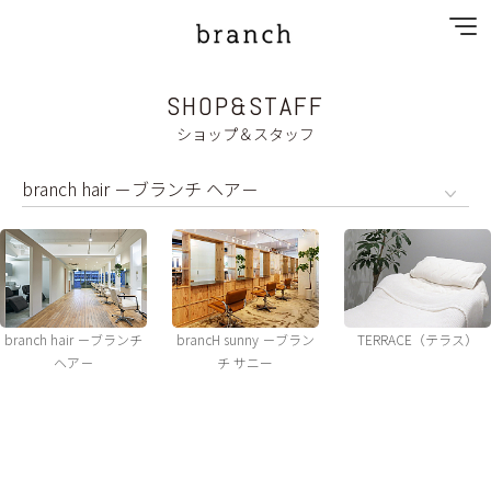
SHOP&STAFF
NEWS
ショップ＆スタッフ
SPECIAL MENU
MENU
SHOP&STAFF
PRIVACY POLICY
branch hair －ブランチ
brancH sunny －ブラン
TERRACE（テラス）
ヘア－
チ サニー
GALLERY
RECRUIT