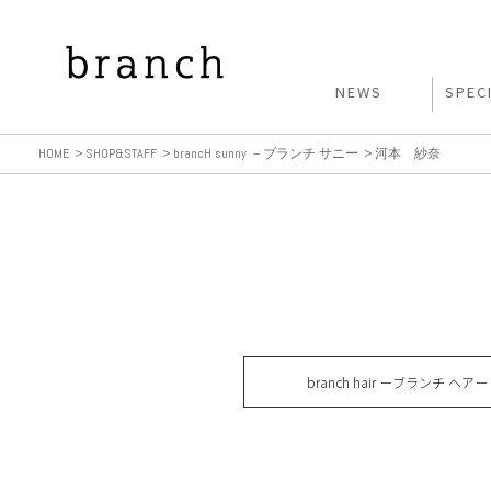
NEWS
SPEC
HOME
SHOP&STAFF
brancH sunny －ブランチ サニー
河本 紗奈
branch hair －ブランチ ヘア－